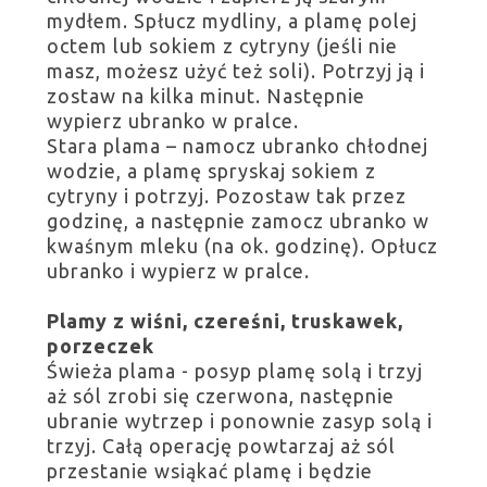
mydłem. Spłucz mydliny, a plamę polej
octem lub sokiem z cytryny (jeśli nie
masz, możesz użyć też soli). Potrzyj ją i
zostaw na kilka minut. Następnie
wypierz ubranko w pralce.
Stara plama – namocz ubranko chłodnej
wodzie, a plamę spryskaj sokiem z
cytryny i potrzyj. Pozostaw tak przez
godzinę, a następnie zamocz ubranko w
kwaśnym mleku (na ok. godzinę). Opłucz
ubranko i wypierz w pralce.
Plamy z wiśni, czereśni, truskawek,
porzeczek
Świeża plama - posyp plamę solą i trzyj
aż sól zrobi się czerwona, następnie
ubranie wytrzep i ponownie zasyp solą i
trzyj. Całą operację powtarzaj aż sól
przestanie wsiąkać plamę i będzie