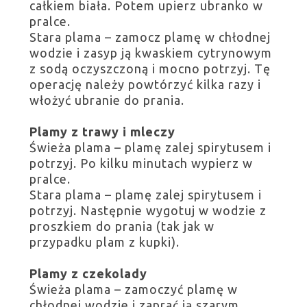
całkiem biała. Potem upierz ubranko w
pralce.
Stara plama – zamocz plamę w chłodnej
wodzie i zasyp ją kwaskiem cytrynowym
z sodą oczyszczoną i mocno potrzyj. Tę
operację należy powtórzyć kilka razy i
włożyć ubranie do prania.
Plamy z trawy
i mleczy
Świeża plama – plamę zalej spirytusem i
potrzyj. Po kilku minutach wypierz w
pralce.
Stara plama – plamę zalej spirytusem i
potrzyj. Następnie wygotuj w wodzie z
proszkiem do prania (tak jak w
przypadku plam z kupki).
Plamy z czekolady
Świeża plama – zamoczyć plamę w
chłodnej wodzie i zaprać ją szarym