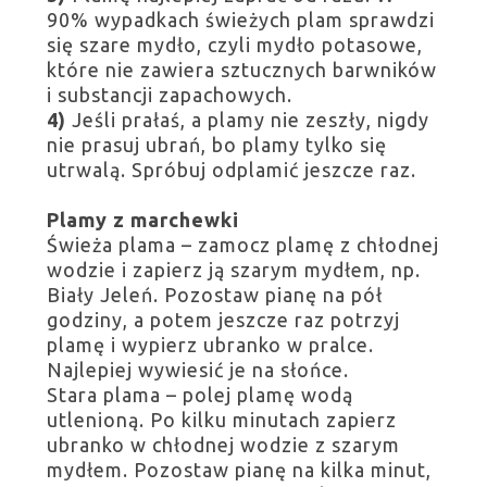
90% wypadkach świeżych plam sprawdzi
się szare mydło, czyli mydło potasowe,
które nie zawiera sztucznych barwników
i substancji zapachowych.
4)
Jeśli prałaś, a plamy nie zeszły, nigdy
nie prasuj ubrań, bo plamy tylko się
utrwalą. Spróbuj odplamić jeszcze raz.
Plamy z marchewki
Świeża plama – zamocz plamę z chłodnej
wodzie i zapierz ją szarym mydłem, np.
Biały Jeleń. Pozostaw pianę na pół
godziny, a potem jeszcze raz potrzyj
plamę i wypierz ubranko w pralce.
Najlepiej wywiesić je na słońce.
Stara plama – polej plamę wodą
utlenioną. Po kilku minutach zapierz
ubranko w chłodnej wodzie z szarym
mydłem. Pozostaw pianę na kilka minut,