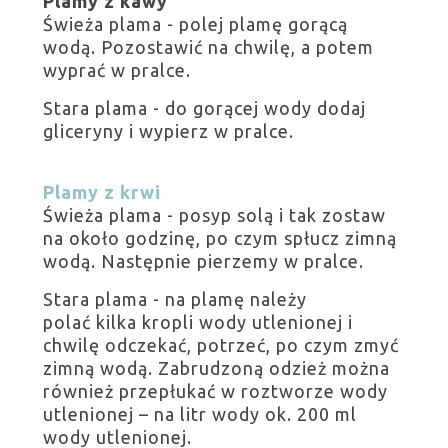
Plamy z kawy
Świeża plama - polej plamę gorącą
wodą. Pozostawić na chwilę, a potem
wyprać w pralce.
Stara plama - do gorącej wody dodaj
gliceryny i wypierz w pralce.
Plamy z krwi
Świeża plama -
posyp solą i tak zostaw
na około godzinę, po czym spłucz zimną
wodą. Następnie pierzemy w pralce.
Stara plama - n
a plamę należy
polać
kilka kropli wody utlenionej
i
chwilę odczekać, potrzeć, po czym zmyć
zimną wodą. Zabrudzoną odzież można
również przepłukać w roztworze wody
utlenionej – na litr wody ok. 200 ml
wody utlenionej.