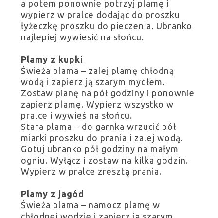
a potem ponownie potrzyj plamę i
wypierz w pralce dodając do proszku
łyżeczkę proszku do pieczenia. Ubranko
najlepiej wywiesić na słońcu.
Plamy z kupki
Świeża plama – zalej plamę chłodną
wodą i zapierz ją szarym mydłem.
Zostaw pianę na pół godziny i ponownie
zapierz plamę. Wypierz wszystko w
pralce i wywieś na słońcu.
Stara plama – do garnka wrzucić pół
miarki proszku do prania i zalej wodą.
Gotuj ubranko pół godziny na małym
ogniu. Wyłącz i zostaw na kilka godzin.
Wypierz w pralce zresztą prania.
Plamy z jagód
Świeża plama – namocz plamę w
chłodnej wodzie i zapierz ją szarym