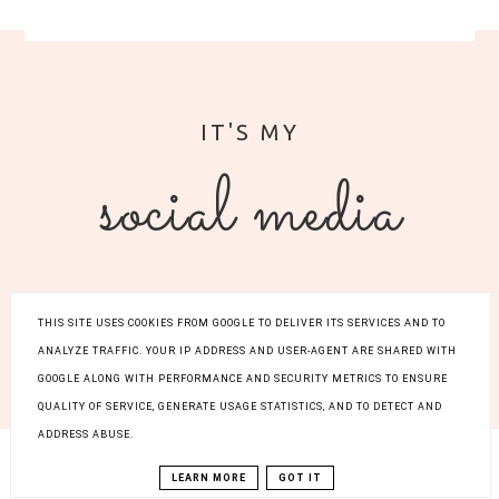
social media
THIS SITE USES COOKIES FROM GOOGLE TO DELIVER ITS SERVICES AND TO
ANALYZE TRAFFIC. YOUR IP ADDRESS AND USER-AGENT ARE SHARED WITH
COPYRIGHT ©
ZARAZ-
POLSKA 2015-2025
GOOGLE ALONG WITH PERFORMANCE AND SECURITY METRICS TO ENSURE
WRACAM.PL
QUALITY OF SERVICE, GENERATE USAGE STATISTICS, AND TO DETECT AND
ADDRESS ABUSE.
LEARN MORE
GOT IT