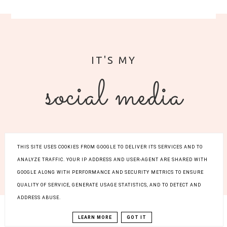
social media
THIS SITE USES COOKIES FROM GOOGLE TO DELIVER ITS SERVICES AND TO
ANALYZE TRAFFIC. YOUR IP ADDRESS AND USER-AGENT ARE SHARED WITH
COPYRIGHT ©
ZARAZ-
POLSKA 2015-2025
GOOGLE ALONG WITH PERFORMANCE AND SECURITY METRICS TO ENSURE
WRACAM.PL
QUALITY OF SERVICE, GENERATE USAGE STATISTICS, AND TO DETECT AND
ADDRESS ABUSE.
LEARN MORE
GOT IT