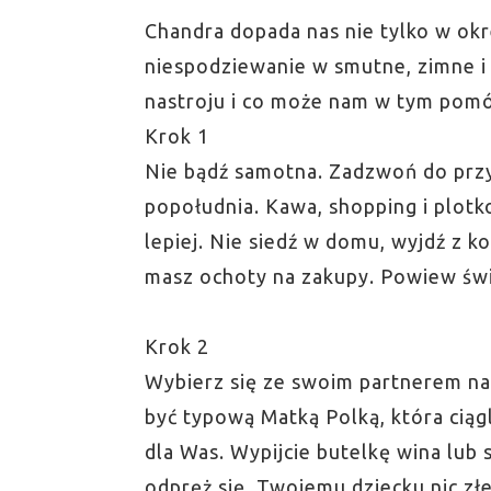
Chandra dopada nas nie tylko w ok
niespodziewanie w smutne, zimne i 
nastroju i co może nam w tym pom
Krok 1
Nie bądź samotna. Zadzwoń do przy
popołudnia. Kawa, shopping i plotk
lepiej. Nie siedź w domu, wyjdź z ko
masz ochoty na zakupy. Powiew świ
Krok 2
Wybierz się ze swoim partnerem na
być typową Matką Polką, która ciągl
dla Was. Wypijcie butelkę wina lub 
odpręż się. Twojemu dziecku nic złego