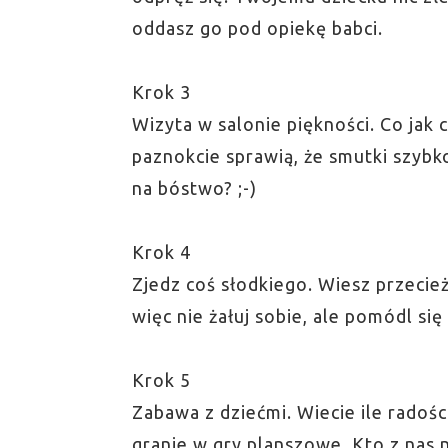
oddasz go pod opiekę babci.
Krok 3
Wizyta w salonie piękności. Co jak 
paznokcie sprawią, że smutki szybko
na bóstwo? ;-)
Krok 4
Zjedz coś słodkiego. Wiesz przecie
więc nie żałuj sobie, ale pomódl się 
Krok 5
Zabawa z dziećmi. Wiecie ile radoś
granie w gry planszowe. Kto z nas 