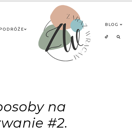
BLOG
PODRÓŻE
posoby na
wanie #2.