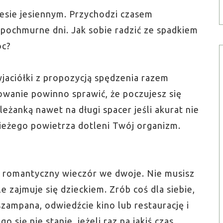
resie jesiennym. Przychodzi czasem
pochmurne dni. Jak sobie radzić ze spadkiem
óc?
jaciółki z propozycją spędzenia razem
owanie powinno sprawić, że poczujesz się
leżanką nawet na długi spacer jeśli akurat nie
eżego powietrza dotleni Twój organizm.
 romantyczny wieczór we dwoje. Nie musisz
e zajmuje się dzieckiem. Zrób coś dla siebie,
szampana, odwiedźcie kino lub restaurację i
 się nie stanie, jeżeli raz na jakiś czas