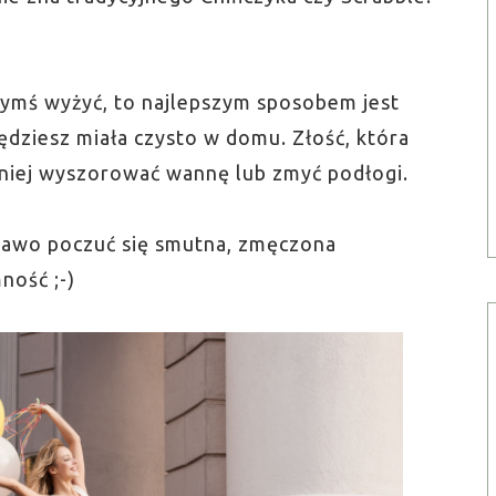
czymś wyżyć, to najlepszym sposobem jest
będziesz miała czysto w domu. Złość, która
adniej wyszorować wannę lub zmyć podłogi.
 prawo poczuć się smutna, zmęczona
ność ;-)