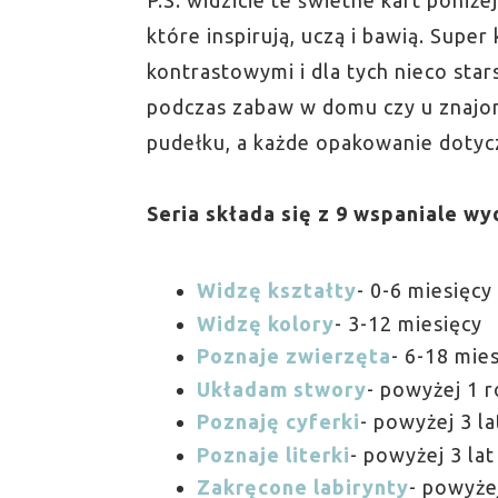
P.S. widzicie te świetne kart poniż
które inspirują, uczą i bawią. Supe
kontrastowymi i dla tych nieco star
podczas zabaw w domu czy u znajo
pudełku, a każde opakowanie dotycz
Seria składa się z 9 wspaniale wy
Widzę kształty
- 0-6 miesięcy
Widzę kolory
- 3-12 miesięcy
Poznaje zwierzęta
- 6-18 mie
Układam stwory
- powyżej 1 
Poznaję cyferki
- powyżej 3 la
Poznaje literki
- powyżej 3 lat
Zakręcone labirynty
- powyżej