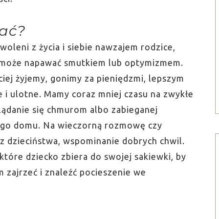
rać?
oleni z życia i siebie nawzajem rodzice,
ra może napawać smutkiem lub optymizmem.
ciej żyjemy, gonimy za pieniędzmi, lepszym
 i ulotne. Mamy coraz mniej czasu na zwykłe
glądanie się chmurom albo zabieganej
ego domu. Na wieczorną rozmowę czy
 z dzieciństwa, wspominanie dobrych chwil.
które dziecko zbiera do swojej sakiewki, by
m zajrzeć i znaleźć pocieszenie we