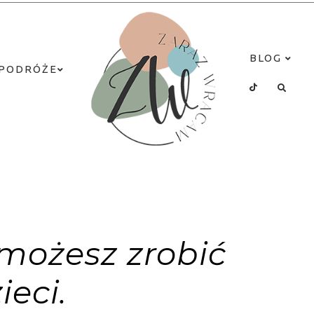
BLOG
PODRÓŻE
 możesz zrobić
ieci.