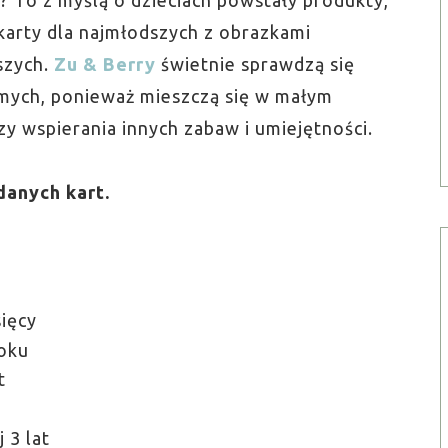
ej? To z myślą o dzieciach powstały produkty,
r karty dla najmłodszych z obrazkami
szych.
Zu & Berry
świetnie sprawdzą się
mych, ponieważ mieszczą się w małym
y wspierania innych zabaw i umiejętności.
danych kart.
sięcy
roku
t
 3 lat