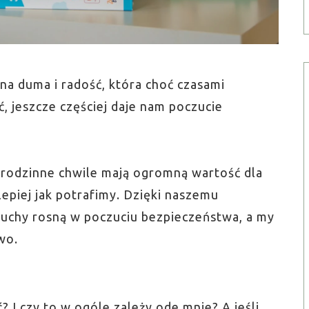
na duma i radość, która choć czasami
ć, jeszcze częściej daje nam poczucie
 rodzinne chwile mają ogromną wartość dla
jlepiej jak potrafimy. Dzięki naszemu
luchy rosną w poczuciu bezpieczeństwa, a my
wo.
? I czy to w ogóle zależy ode mnie? A jeśli