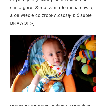
samą górę. Serce zamarło mi na chwilę,
a on wiecie co zrobił? Zaczął bić sobie
BRAWO! ;-)
Wracając do pracy w domu. Mam duży