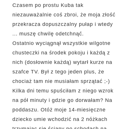
Czasem po prostu Kuba tak
niezauważalnie coś zbroi, że moja złość
przekracza dopuszczalny pułap i wtedy
... muszę chwilę odetchnąć.
Ostatnio wyciągnął wszystkie wilgotne
chusteczki na środek pokoju i każdą z
nich (dosłownie każdą) wytarł kurze na
szafce TV. Był z tego jeden plus, że
chociaż tam nie musiałam sprzątać ;-)
Kilka dni temu spuściłam z niego wzrok
na pół minuty i gdzie go dorwałam? Na
poddaszu. Otóż moje 14-miesięczne
dziecko umie wchodzić na 2 nóżkach
trzymając się ściany po schodach na