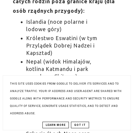
całych rodzin poza granice kraju (dla
osób rządnych przygody):
Islandia (noce polarne i
lodowe góry)
Królestwo Eswatini (w tym
Przylądek Dobrej Nadzei i
Kapsztad)
Nepal (widok Himalajów,
kotlina Katmandu i park
narodowy Chitwan)
THIS SITE USES COOKIES FROM GOOGLE TO DELIVER ITS SERVICES AND TO
Norwegia (fiordy, zorze
ANALYZE TRAFFIC. YOUR IP ADDRESS AND USER-AGENT ARE SHARED WITH
polarne)
GOOGLE ALONG WITH PERFORMANCE AND SECURITY METRICS TO ENSURE
Nowa Zelandia (parki
QUALITY OF SERVICE, GENERATE USAGE STATISTICS, AND TO DETECT AND
narodowe)
ADDRESS ABUSE.
Reunion (cała wyspa oraz
aktywny wulkan Szczyt Pieca)
LEARN MORE
GOT IT