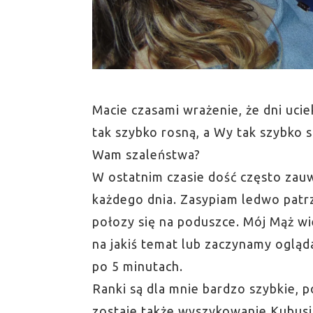
Macie czasami wrażenie, że dni uci
tak szybko rosną, a Wy tak szybko st
Wam szaleństwa?
W ostatnim czasie dość często zauw
każdego dnia. Zasypiam ledwo patr
połozy się na poduszce. Mój Mąż w
na jakiś temat lub zaczynamy ogląd
po 5 minutach.
Ranki są dla mnie bardzo szybkie, 
zostaje także wyszykowanie Kubusia