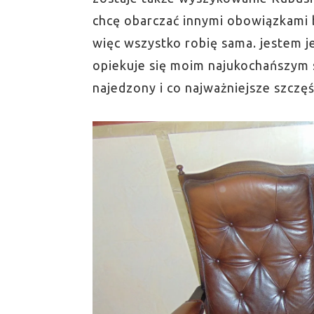
chcę obarczać innymi obowiązkami b
więc wszystko robię sama. jestem j
opiekuje się moim najukochańszym s
najedzony i co najważniejsze szczęś