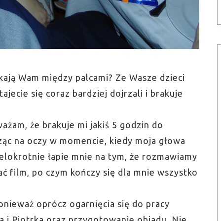
ekają Wam między palcami? Ze Wasze dzieci
ajecie się coraz bardziej dojrzali i brakuje
ażam, że brakuje mi jakiś 5 godzin do
ząc na oczy w momencie, kiedy moja głowa
ielokrotnie łapie mnie na tym, że rozmawiamy
ać film, po czym kończy się dla mnie wszystko
ponieważ oprócz ogarnięcia się do pracy
 i Piotrka oraz przygotowanie obiadu. Nie