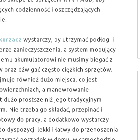
ących codzienność i oszczędzających
ie.
kurzacz
wystarczy, by utrzymać podłogi i
erze zanieczyszczenia, a system mopujący
nemu akumulatorowi nie musimy biegać z
 oraz dźwigać często ciężkich sprzętów.
muje również dużo miejsca, co jest
owierzchniach, a manewrowanie
dużo prostsze niż jego tradycyjnym
m. Nie trzeba go składać, przepinać i
gotowy do pracy, a dodatkowo wystarczy
do dyspozycji lekki i łatwy do przenoszenia
trzymać porządek w domu, w samochodzie