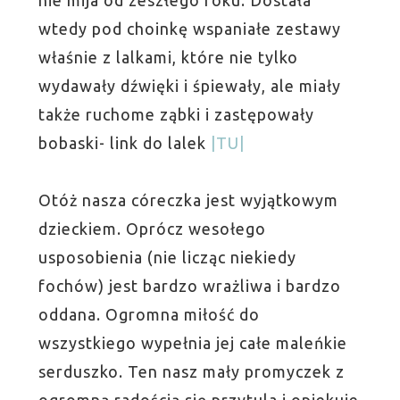
nie mija od zeszłego roku. Dostała
wtedy pod choinkę wspaniałe zestawy
właśnie z lalkami, które nie tylko
wydawały dźwięki i śpiewały, ale miały
także ruchome ząbki i zastępowały
bobaski- link do lalek
|TU|
Otóż nasza córeczka jest wyjątkowym
dzieckiem. Oprócz wesołego
usposobienia (nie licząc niekiedy
fochów) jest bardzo wrażliwa i bardzo
oddana. Ogromna miłość do
wszystkiego wypełnia jej całe maleńkie
serduszko. Ten nasz mały promyczek z