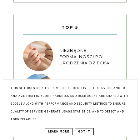
TOP 5
NIEZBĘDNE
FORMALNOŚCI PO
URODZENIA DZIECKA.
NOWOCZESNY TARAS
THIS SITE USES COOKIES FROM GOOGLE TO DELIVER ITS SERVICES AND TO
DIY
ANALYZE TRAFFIC. YOUR IP ADDRESS AND USER-AGENT ARE SHARED WITH
GOOGLE ALONG WITH PERFORMANCE AND SECURITY METRICS TO ENSURE
QUALITY OF SERVICE, GENERATE USAGE STATISTICS, AND TO DETECT AND
RZECZYWISTOŚĆ
KONTRA REKLAMA,
ADDRESS ABUSE.
CZYLI TEST PIELUSZEK
DADA EXTRA CARE
LEARN MORE
GOT IT