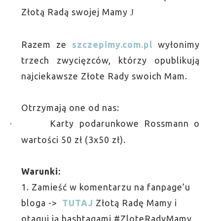
Złotą Radą swojej Mamy
J
Razem ze
szczepimy.com.pl
wyłonimy
trzech zwycięzców, którzy opublikują
najciekawsze Złote Rady swoich Mam.
Otrzymają one od nas:
Karty podarunkowe Rossmann o
·
wartości 50 zł (3x50 zł).
Warunki:
1. Zamieść w komentarzu na fanpage’u
bloga ->
TUTAJ
Złotą Radę Mamy i
otaguj ją hashtagami #ZloteRadyMamy